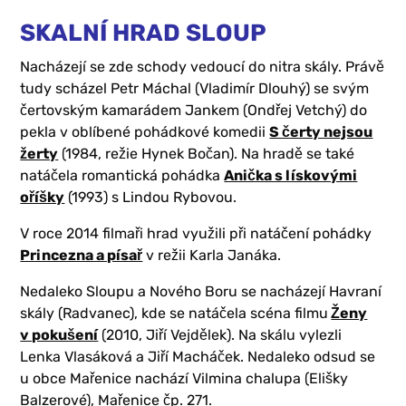
SKALNÍ HRAD SLOUP
Nacházejí se zde schody vedoucí do nitra skály. Právě
tudy scházel Petr Máchal (Vladimír Dlouhý) se svým
čertovským kamarádem Jankem (Ondřej Vetchý) do
pekla v oblíbené pohádkové komedii
S čerty nejsou
žerty
(1984, režie Hynek Bočan). Na hradě se také
natáčela romantická pohádka
Anička s lískovými
oříšky
(1993) s Lindou Rybovou.
V roce 2014 filmaři hrad využili při natáčení pohádky
Princezna a písař
v režii Karla Janáka.
Nedaleko Sloupu a Nového Boru se nacházejí Havraní
skály (Radvanec), kde se natáčela scéna filmu
Ženy
v pokušení
(2010, Jiří Vejdělek). Na skálu vylezli
Lenka Vlasáková a Jiří Macháček. Nedaleko odsud se
u obce Mařenice nachází Vilmina chalupa (Elišky
Balzerové), Mařenice čp. 271.