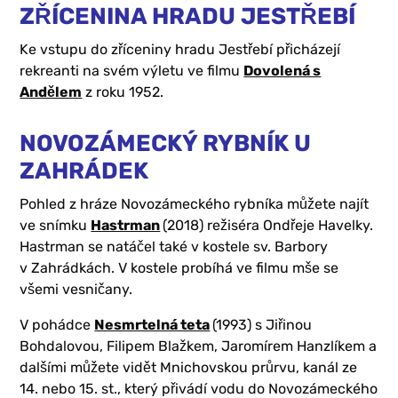
ZŘÍCENINA HRADU JESTŘEBÍ
Ke vstupu do zříceniny hradu Jestřebí přicházejí
rekreanti na svém výletu ve filmu
Dovolená s
Andělem
z roku 1952.
NOVOZÁMECKÝ RYBNÍK U
ZAHRÁDEK
Pohled z hráze Novozámeckého rybníka můžete najít
ve snímku
Hastrman
(2018) režiséra Ondřeje Havelky.
Hastrman se natáčel také v kostele sv. Barbory
v Zahrádkách. V kostele probíhá ve filmu mše se
všemi vesničany.
V pohádce
Nesmrtelná teta
(1993) s Jiřinou
Bohdalovou, Filipem Blažkem, Jaromírem Hanzlíkem a
dalšími můžete vidět Mnichovskou průrvu, kanál ze
14. nebo 15. st., který přivádí vodu do Novozámeckého