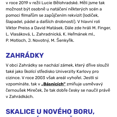
v roce 2019 v režii Lucie Bělohradské. Měli jsme tak
možnost být osobně u natáčení některých scén a
pomoci filmařům se zapůjčením rekvizit (lodiček,
šlapadel, pádel a dalších drobností). V hlavní roli
Viktor Preiss a David Matásek. Dále zde hráli M. Finger,
L. Vlasáková, L. Zahradnická, K. Heřmánek ml.,
P. Motloch, J. Novotný, M. Šenkyřík.
ZAHRÁDKY
V obci Zahrádky se nachází zámek, který dříve sloužil
také jako školící středisko Univerzity Karlovy pro
cizince. V roce 2003 však areál vyhořel. Jestli si
vzpomínáte, tak v
„Básnících“
zmiňuje usměvavý
černoušek Mireček, že tak dobře česky se naučil právě
v Zahrádkách.
SKALICE U NOVÉHO BORU,