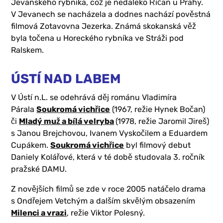
Jevanského rybníka, což je nedaleko Říčan u Prahy.
V Jevanech se nacházela a dodnes nachází pověstná
filmová Zotavovna Jezerka. Známá skokanská věž
byla točena u Horeckého rybníka ve Stráži pod
Ralskem.
ÚSTÍ NAD LABEM
V Ústí n.L. se odehrává děj románu Vladimíra
Párala
Soukromá vichřice
(1967, režie Hynek Bočan)
či
Mladý muž a bílá velryba
(1978, režie Jaromil Jireš)
s Janou Brejchovou, Ivanem Vyskočilem a Eduardem
Cupákem.
Soukromá vichřice
byl filmový debut
Daniely Kolářové, která v té době studovala 3. ročník
pražské DAMU.
Z novějších filmů se zde v roce 2005 natáčelo drama
s Ondřejem Vetchým a dalším skvělým obsazením
Milenci a vrazi
, režie Viktor Polesný.