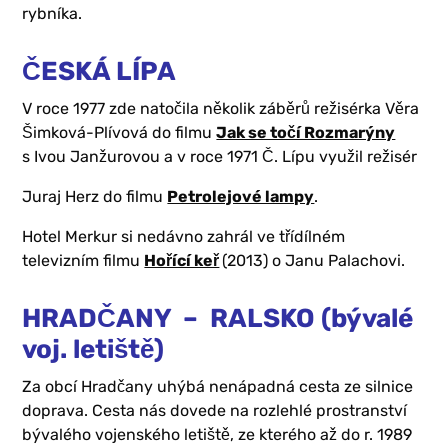
rybníka.
ČESKÁ LÍPA
V roce 1977 zde natočila několik záběrů režisérka Věra
Šimková-Plívová do filmu
Jak se točí Rozmarýny
s Ivou Janžurovou a v roce 1971 Č. Lípu využil režisér
Juraj Herz do filmu
Petrolejové lampy
.
Hotel Merkur si nedávno zahrál ve třídílném
televizním filmu
Hořící keř
(2013) o Janu Palachovi.
HRADČANY – RALSKO (bývalé
voj. letiště)
Za obcí Hradčany uhýbá nenápadná cesta ze silnice
doprava. Cesta nás dovede na rozlehlé prostranství
bývalého vojenského letiště, ze kterého až do r. 1989