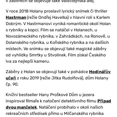
v záběrech se objevuje také Valdštejnská alej.
V roce 2018 Holany proslavil lyrický snímek či thriller
Hastrman
(režie Ondřej Havelka) v hlavní roli s Karlem
Dobrým. V Hastrmanovi vyniká romantické okolí Holan
s rybníky a kopci. Film se natáčel v Holanech, u
Novozámeckého rybníka, v Zahrádkách, na Ronově, u
Dolanského rybníka, u Koňského rybníka a na dalších
místech. Ve snímku se objevují také magické záběry
od vyhlídky Smrtky u Stvolínek. Film získal Českého
lva za nejlepší kameru.
Záběry z Holan se objevují také v pohádce
Hodinářův
učeň
z roku 2019 (režie Jitka Rudolfová), dům Holany
čp. 90.
Knižní bestseller Hany Proškové Dům u jezera
inspiroval filmaře k natočení detektivního filmu
Případ
dvou manželek
. Natáčení probíhalo v okolí našich
rekreačních středisek přímo u Milčanského rybníka