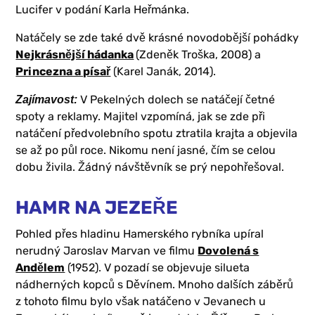
Lucifer v podání Karla Heřmánka.
Natáčely se zde také dvě krásné novodobější pohádky
Nejkrásnější hádanka
(Zdeněk Troška, 2008) a
Princezna a písař
(Karel Janák, 2014).
V Pekelných dolech se natáčejí četné
Zajímavost:
spoty a reklamy. Majitel vzpomíná, jak se zde při
natáčení předvolebního spotu ztratila krajta a objevila
se až po půl roce. Nikomu není jasné, čím se celou
dobu živila. Žádný návštěvník se prý nepohřešoval.
HAMR NA JEZEŘE
Pohled přes hladinu Hamerského rybníka upíral
nerudný Jaroslav Marvan ve filmu
Dovolená s
Andělem
(1952). V pozadí se objevuje silueta
nádherných kopců s Děvínem. Mnoho dalších záběrů
z tohoto filmu bylo však natáčeno v Jevanech u