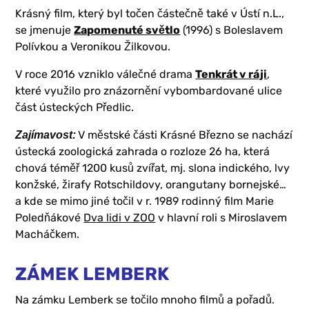
Krásný film, který byl točen částečně také v Ústí n.L.,
se jmenuje
Zapomenuté světlo
(1996) s Boleslavem
Polívkou a Veronikou Žilkovou.
V roce 2016 vzniklo válečné drama
Tenkrát v ráji
,
které využilo pro znázornění vybombardované ulice
část ústeckých Předlic.
V městské části Krásné Březno se nachází
Zajímavost:
ústecká zoologická zahrada o rozloze 26 ha, která
chová téměř 1200 kusů zvířat, mj. slona indického, lvy
konžské, žirafy Rotschildovy, orangutany bornejské…
a kde se mimo jiné točil v r. 1989 rodinný film Marie
Poledňákové
Dva lidi v ZOO
v hlavní roli s Miroslavem
Macháčkem.
ZÁMEK LEMBERK
Na zámku Lemberk se točilo mnoho filmů a pořadů.