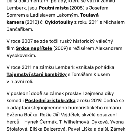
Další dokumentární pořady, které se váží k zámku
Lemberk, jsou
Poutní místa
(2005) s Josefem
Somrem a Ladislavem Lakomým,
Toulavá
kamera
(2010) či
Cyklotoulky
z roku 2011 s Michalem
Jančaříkem.
V roce 2007 se zde točil ruský historický válečný
film
Srdce nepřítele
(2009) s režisérem Alexandrem
Vysokovskim.
V roce 2011 na zámku Lemberk vznikala pohádka
Tajemství staré bambitky
s Tomášem Klusem
v hlavní roli.
V poslední době se zámek proslavil zejména díky
komedii
Poslední aristokratka
z roku 2019. Jedná se
o adaptaci stejnojmenného humoristického románu
Evžena Bočka. Režie Jiří Vejdělek, skvělé obsazení
herců – Hynek Čermák, T. Wilhelmová-Dyková, Yvona
Stolařová, Eliška Balzerová, Pavel Liška a další. Zámek