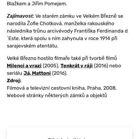
Blažkem a Jiřím Pomejem.
Ve starém zámku ve Velkém Březně se
Zajímavost:
narodila Žofie Chotková, manželka rakouského
následníka trůnu arcivévody Františka Ferdinanda d
´Este, která spolu s ním zahynula v roce 1914 při
sarajevském atentátu.
Velké Březno hostilo filmaře také při tvorbě filmů
Milenci a vrazi
(2005),
Tenkrát v ráji
(2016) nebo
seriálu
Já, Mattoni
(2016).
Zdroj:
Filmová a televizní cestovní kniha, Praha, 2008.
Webové stránky některých zámků a objektů