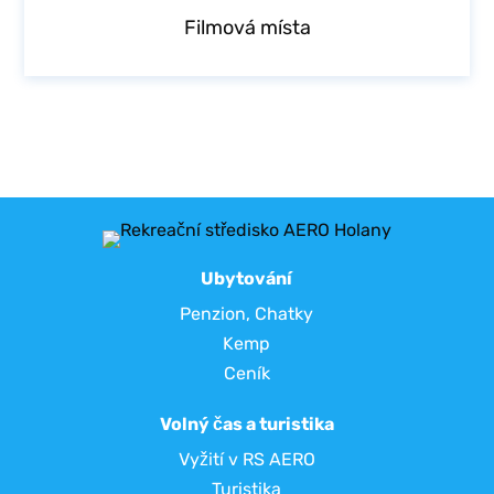
Filmová místa
Ubytování
Penzion
,
Chatky
Kemp
Ceník
Volný čas a turistika
Vyžití v RS AERO
Turistika