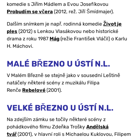
komedie s Jiřím Mádlem a Evou Josefíkovou
Probudím se včera
(2012, rež. Jiří Šmídmajer).
Dalším snímkem je např. rodinná komedie
Život je
ples
(2012) s Lenkou Vlasákovou nebo historické
drama z roku 1987
Mág
(režie František Vláčil) o Karlu
H. Máchovi.
MALÉ BŘEZNO U ÚSTÍ N.L.
V Malém Březně se stejně jako v sousední Leštině
natáčely některé scény z muzikálu Filipa
Renče
Rebelové
(2001).
VELKÉ BŘEZNO U ÚSTÍ N.L.
Na zdejším zámku se točily některé scény z
pohádkového filmu Zdeňka Trošky
Andělská
tvář
(2001), v hlavní roli s Michaelou Kuklovou, Filipem