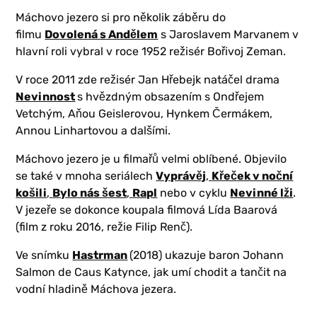
Máchovo jezero si pro několik záběru do
filmu
Dovolená s Andělem
s Jaroslavem Marvanem v
hlavní roli vybral v roce 1952 režisér Bořivoj Zeman.
V roce 2011 zde režisér Jan Hřebejk natáčel drama
Nevinnost
s hvězdným obsazením s Ondřejem
Vetchým, Aňou Geislerovou, Hynkem Čermákem,
Annou Linhartovou a dalšími.
Máchovo jezero je u filmařů velmi oblíbené. Objevilo
se také v mnoha seriálech
Vyprávěj
,
Křeček v noční
košili
,
Bylo nás šest
,
Rapl
nebo v cyklu
Nevinné lži
.
V jezeře se dokonce koupala filmová Lída Baarová
(film z roku 2016, režie Filip Renč).
Ve snímku
Hastrman
(2018) ukazuje baron Johann
Salmon de Caus Katynce, jak umí chodit a tančit na
vodní hladině Máchova jezera.