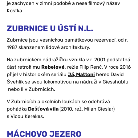
je zachycen v zimní podobě a nese filmový název
Kostka.
ZUBRNICE U ÚSTÍ N.L.
Zubrnice jsou vesnickou památkovou rezervací, od r.
1987 skanzenem lidové architektury.
Na zubrnickém nádražíčku vznikla v r. 2001 podstatná
část retrofilmu
Rebelové
, režie Filip Renč. V roce 2016
přijel v historickém seriálu
Já, Mattoni
herec David
Švehlík se svou lokomotivou na nádraží v Giesshüblu
nebo li v Zubrnicích.
V Zubrnicích a okolních loukách se odehrává
pohádka
Dešťová víla
(2010, rež. Milan Cieslar)
s Vicou Kerekes.
MÁCHOVO JEZERO