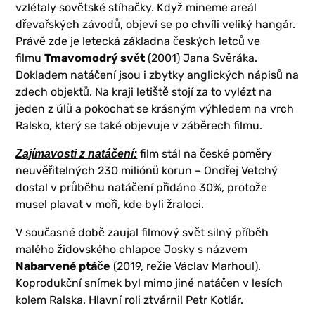
vzlétaly sovětské stíhačky. Když mineme areál
dřevařských závodů, objeví se po chvíli veliký hangár.
Právě zde je letecká základna českých letců ve
filmu
Tmavomodrý svět
(2001) Jana Svěráka.
Dokladem natáčení jsou i zbytky anglických nápisů na
zdech objektů. Na kraji letiště stojí za to vylézt na
jeden z úlů a pokochat se krásným výhledem na vrch
Ralsko, který se také objevuje v záběrech filmu.
film stál na české poměry
Zajímavosti z natáčení:
neuvěřitelných 230 miliónů korun – Ondřej Vetchý
dostal v průběhu natáčení přidáno 30%, protože
musel plavat v moři, kde byli žraloci.
V současné době zaujal filmový svět silný příběh
malého židovského chlapce Josky s názvem
Nabarvené ptáče
(2019, režie Václav Marhoul).
Koprodukční snímek byl mimo jiné natáčen v lesích
kolem Ralska. Hlavní roli ztvárnil Petr Kotlár.