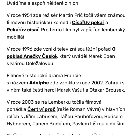
Uvádíme alespoň některé z nich.
V roce 1951 zde režisér Martin Frič točil všem známou
filmovou historickou komedii
Císařův pekař
a
Pekařův císař
. Pro tento film byl zapůjčen lemberský
mobiliář.
V roce 1996 zde vznikl televizní soutěžní pořad
O
poklad Anežky České
, který uváděl Marek Eben
s Klárou Doležalovou.
Filmové historické drama Francie
s názvem
Adolphe
zde vzniklo v roce 2002. Zahráli si
v něm také čeští herci Marek Vašut a Otakar Brousek.
V roce 2003 se na Lemberku točila filmová
pohádka
Čert ví proč
(režie Roman Vávra) v hlavních
rolích s Jiřím Lábusem, Táňou Pauhofovou, Borisem
Hybnerem, Janem Budařem, Pavlem Liškou a dalšími.