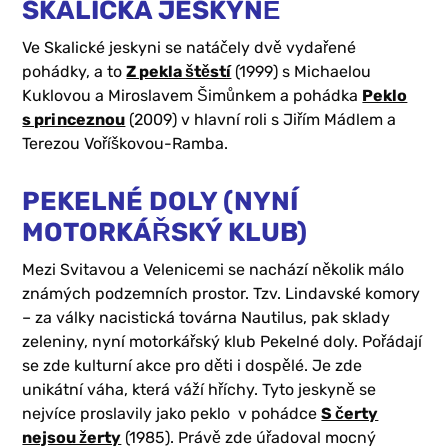
SKALICKÁ JESKYNĚ
Ve Skalické jeskyni se natáčely dvě vydařené
pohádky, a to
Z pekla štěstí
(1999) s Michaelou
Kuklovou a Miroslavem Šimůnkem a pohádka
Peklo
s princeznou
(2009) v hlavní roli s Jiřím Mádlem a
Terezou Voříškovou-Ramba.
PEKELNÉ DOLY (NYNÍ
MOTORKÁŘSKÝ KLUB)
Mezi Svitavou a Velenicemi se nachází několik málo
známých podzemních prostor. Tzv. Lindavské komory
– za války nacistická továrna Nautilus, pak sklady
zeleniny, nyní motorkářský klub Pekelné doly. Pořádají
se zde kulturní akce pro děti i dospělé. Je zde
unikátní váha, která váží hříchy. Tyto jeskyně se
nejvíce proslavily jako peklo v pohádce
S čerty
nejsou žerty
(1985). Právě zde úřadoval mocný