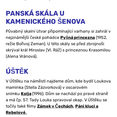
PANSKÁ SKÁLA U
KAMENICKÉHO ŠENOVA
Půvabný skalní útvar připomínající varhany si zahrál v
nejznámější české pohádce
Pyšná princezna
(1952,
režie Bořivoj Zeman). U této skály se před zbrojnoši
skrýval král Miroslav (Vl. Ráž) s princeznou Krasomilou
(Alena Vránová).
ÚŠTĚK
V Úštěku na náměstí najdeme dům, kde bydlí Loukova
maminka (Stella Zázvorková) v oscarovém
snímku
Kolja
(1996). Dům se nachází po pravé straně
a má čp. 57. Tady Louka spravoval okap. V Úštěku se
točily také filmy
Zámek v Čechách
,
Páni kluci a
Rebelové
.