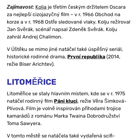
Kolja
je třetím českým držitelem Oscara
Zajímavost:
za nejlepší cizojazyčný film – v r. 1966 Obchod na
korze a v r. 1968 Ostře sledované vlaky. Kolju režíroval
Jan Svěrák, scénář napsal Zdeněk Svěrák. Kolju
zahrál Andrej Chalimon.
V Úštěku se mimo jiné natáčel také úspěšný seriál,
historické rodinné drama,
První republika
(2014,
režie Biser Arichtev).
LITOMĚŘICE
Litoměřice se staly hlavním místem, kde se v r. 1975
natáčel rodinný film
Páni kluci
, režie Věra Šimková-
Plívová. Film je volně inspirován příhodami trojice
kamarádů z románu Marka Twaina Dobrodružství
Toma Sawyera.
V tomto městě se natáčela také vydařená scifi-